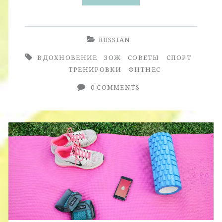
Фитнес
История
RUSSIAN
+
ВДОХНОВЕНИЕ
ЗОЖ
СОВЕТЫ
СПОРТ
Обзор
ТРЕНИРОВКИ
ФИТНЕС
Программы
0 COMMENTS
Bikini
Body
Guide