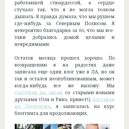
работавшей стюардессой, а сердце
стучало так, что я не могла толком
дышать. Я правда думала, что мы рухнем
где-нибудь за Северным Полюсом. Я
невероятно благодарна за то, что мы все-
таки добрались домой целыми и
невредимыми.
Остаток месяца прошел хорошо. По
возвращению я на радостях даже
записала еще один влог уже в ЛА, но он
так и остался неопубликованным, может
когда-нибудь все же выложу. Мы
съездили на океан
со старыми-новыми
друзьями (Оля и Рико, привет!),
погуляли
по Даунтауну
, я записалась на курс
блоггинга для продолжающих.