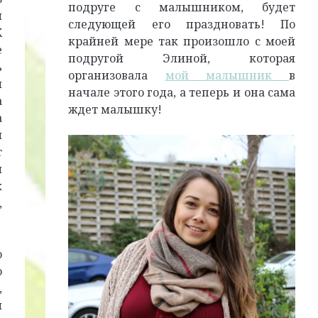
подруге с малышником, будет
я
следующей его праздновать! По
К
крайней мере так произошло с моей
е
подругой Элиной, которая
ь
организовала
мой малышник
в
я
начале этого года, а теперь и она сама
а
ждет малышку!
а
м
т
я
к
,
о
о
,
я