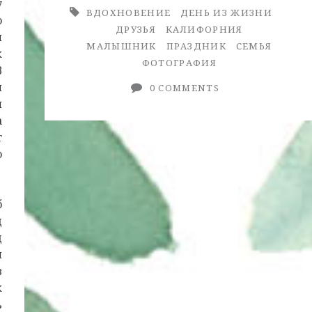
y
ВДОХНОВЕНИЕ
ДЕНЬ ИЗ ЖИЗНИ
о
ДРУЗЬЯ
КАЛИФОРНИЯ
м
МАЛЫШНИК
ПРАЗДНИК
СЕМЬЯ
к
ФОТОГРАФИЯ
В
я
0 COMMENTS
и
а
т
о
б
д
д
и
в
к
ь