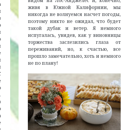
видом на Лос-Анджелес и, конечно,
а
живя в Южной Калифорнии, мы
ы
никогда не волнуемся насчет погоды,
в
поэтому никто не ожидал, что будет
о
такой дубак и ветер. Я немного
и
испугалась, увидев, как у виновницы
о
торжества заслезились глаза от
й
переживаний, но, к счастью, все
е
прошло замечательно, хоть и немного
и
не по плану!
я
С
е
о
.
в
ю
а
е
я