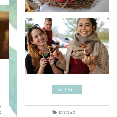
Осенний
Read More
Малышник
ь
й
RUSSIAN