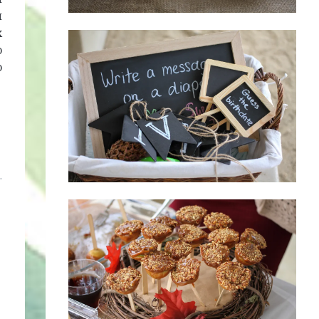
и
х
о
о
ь