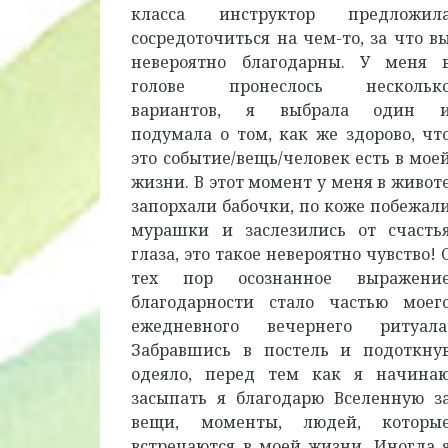
класса инструктор предложил
сосредоточиться на чем-то, за что в
невероятно благодарны. У меня 
голове пронеслось нескольк
вариантов, я выбрала один 
подумала о том, как же здорово, чт
это событие/вещь/человек есть в мое
жизни. В этот момент у меня в живот
запорхали бабочки, по коже побежал
мурашки и заслезились от счасть
глаза, это такое невероятно чувство! 
тех пор осознанное выражени
благодарности стало частью моег
ежедневного вечернего ритуала
Забравшись в постель и подоткну
одеяло, перед тем как я начина
засыпать я благодарю Вселенную з
вещи, моменты, людей, которы
встречаются в моей жизни. Иногда 