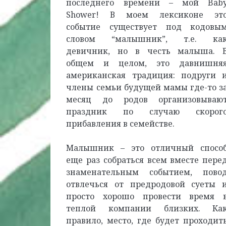
последнего времени – мой Bab
Shower! В моем лексиконе эт
событие существует под кодовы
словом “малышник”, т.е. ка
девичник, но в честь малыша. 
общем и целом, это давнишня
американская традиция: подруги 
члены семьи будущей мамы где-то з
месяц до родов организовываю
праздник по случаю скорог
прибавления в семействе.
Малышник – это отличный спосо
еще раз собраться всем вместе пере
знаменательным событием, пово
отвлечься от предродовой суеты 
просто хорошо провести время 
теплой компании близких. Ка
правило, место, где будет проходит