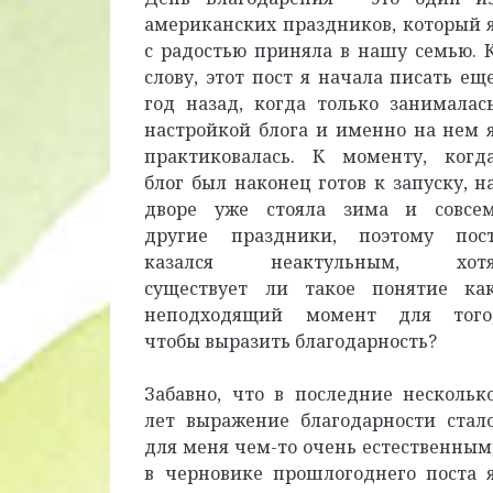
американских праздников, который 
с радостью приняла в нашу семью. 
слову, этот пост я начала писать ещ
год назад, когда только занималас
настройкой блога и именно на нем 
практиковалась. К моменту, когд
блог был наконец готов к запуску, н
дворе уже стояла зима и совсе
другие праздники, поэтому пос
казался неактульным, хот
существует ли такое понятие ка
неподходящий момент для того
чтобы выразить благодарность?
Забавно, что в последние нескольк
лет выражение благодарности стал
для меня чем-то очень естественным
в черновике прошлогоднего поста 