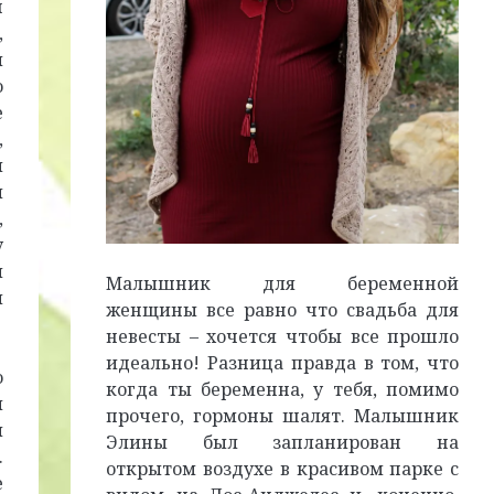
н
,
и
о
е
,
и
й
,
у
м
Малышник для беременной
я
женщины все равно что свадьба для
невесты – хочется чтобы все прошло
идеально! Разница правда в том, что
о
когда ты беременна, у тебя, помимо
м
прочего, гормоны шалят. Малышник
й
Элины был запланирован на
.
открытом воздухе в красивом парке с
е