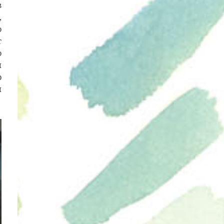
з
,
о
т
ю
я
р
й