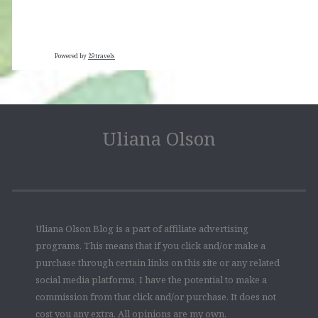
Powered by
29travels
Uliana Olson
Uliana Olson Blog is a part of affiliate advertising
programs. This means that if you click and/or make a
purchase through certain links on this site or any related
social media platforms, I have the potential to make a
commission from that click and/or purchase. It does not
cost you any extra. All opinions are my own.