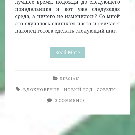
лучшее время, подожди до следующего
понедельника и вот уже следующая
среда, а ничего не изменилось? Со мной
это случалось слишком часто и сейчас я
наконец готова сделать следующий шаг.
Сейчас
Read More
или
никогда
RUSSIAN
+
ВДОХНОВЕНИЕ
НОВЫЙ ГОД
СОВЕТЫ
Несколько
2 COMMENTS
вещей,
которые
стоит