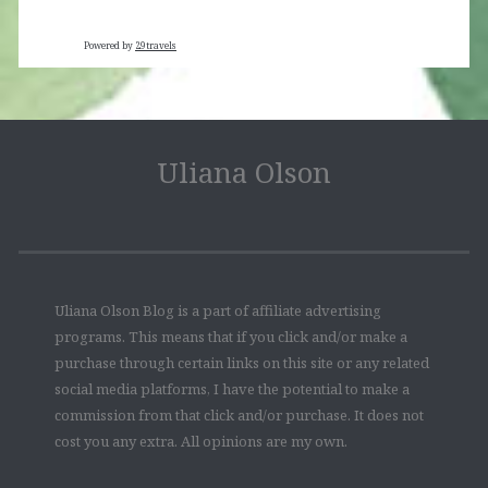
Powered by
29travels
Uliana Olson
Uliana Olson Blog is a part of affiliate advertising
programs. This means that if you click and/or make a
purchase through certain links on this site or any related
social media platforms, I have the potential to make a
commission from that click and/or purchase. It does not
cost you any extra. All opinions are my own.