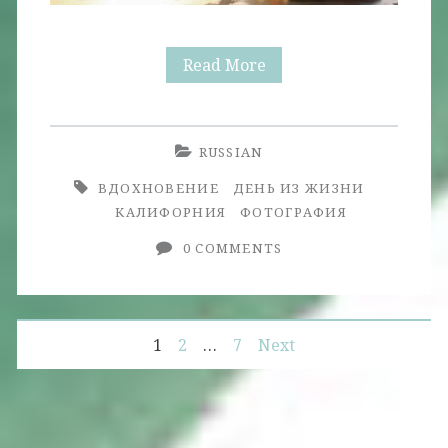
Золотая
Read More
Осень
у
RUSSIAN
Океана
ВДОХНОВЕНИЕ
ДЕНЬ ИЗ ЖИЗНИ
КАЛИФОРНИЯ
ФОТОГРАФИЯ
0 COMMENTS
Posts
1
2
…
7
Next
navigation