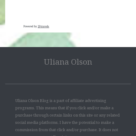
Powered by
29travels
Uliana Olson
Uliana Olson Blog is a part of affiliate advertising
programs. This means that if you click and/or make a
purchase through certain links on this site or any related
social media platforms, I have the potential to make a
commission from that click and/or purchase. It does not