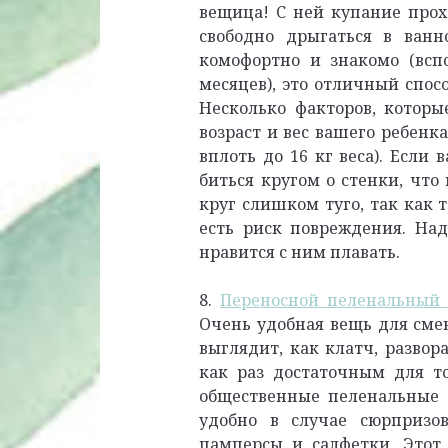
вещица! С ней купание прохо
свободно дрыгаться в ванн
комофортно и знакомо (всп
месяцев), это отличный спос
Несколько факторов, которы
возраст и вес вашего ребенк
вплоть до 16 кг веса). Если
биться кругом о стенки, что
круг слишком туго, так как 
есть риск повреждения. Над
нравится с ним плавать.
8.
Переносной пеленальный к
Очень удобная вещь для сме
выглядит, как клатч, развор
как раз достаточным для т
общественные пеленальные 
удобно в случае сюрпризо
памперсы и салфетки. Этот