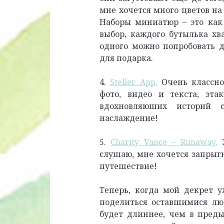
мне хочется много цветов на 
Наборы миниатюр – это как 
выбор, каждого бутылька хв
одного можно попробовать д
для подарка.
4.
Steller App.
Очень классно
фото, видео и текста, эта
вдохновляюших историй с
наслаждение!
5.
Charity Vance – Runaway.
Э
слушаю, мне хочется запрыг
путешествие!
Теперь, когда мой декрет 
поделиться оставшимися лю
будет длиннее, чем в преды