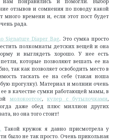
 нам понравились и помогли. Выбор
ние отзывов и сомнения по поводу какой
 много времени и, если этот пост будет
очень рада.
o Signature Diaper Bag
.
Это сумка просто
естить полкомнаты детских вещей и она
орму и выглядеть хорошо. У нее есть
петли, которые позволяют вешать ее на
бно, так как позволяет освободить место в
имость таскать ее на себе (такая ноша
бую прогулку). Материал и молнии очень
 ее в качестве сумки работающей мамы, в
мой
молокоотсос
,
кулер с бутылочками
,
гда даже обед плюс миллион других
ата, но она того стоит!
.
Такой кружок я давно присмотрела у
йти было не так просто. Очень прикольная