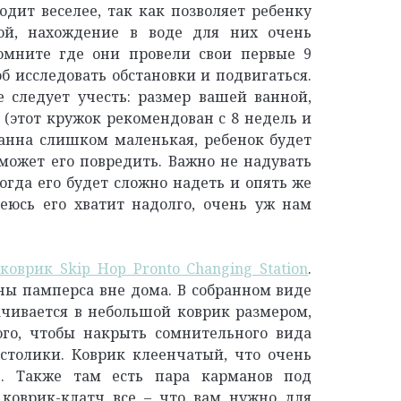
дит веселее, так как позволяет ребенку
ой, нахождение в воде для них очень
омните где они провели свои первые 9
об исследовать обстановки и подвигаться.
е следует учесть: размер вашей ванной,
а (этот кружок рекомендован с 8 недель и
 ванна слишком маленькая, ребенок будет
 может его повредить. Важно не надувать
тогда его будет сложно надеть и опять же
еюсь его хватит надолго, очень уж нам
оврик Skip Hop Pronto Changing Station
.
ны памперса вне дома. В собранном виде
ачивается в небольшой коврик размером,
ого, чтобы накрыть сомнительного вида
столики. Коврик клеенчатый, что очень
в. Также там есть пара карманов под
 коврик-клатч все – что вам нужно для