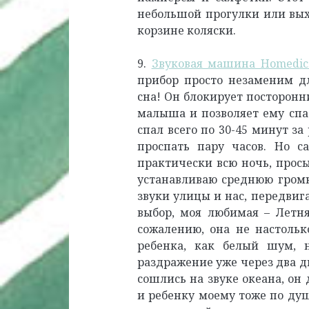
небольшой прогулки или выхо
корзине коляски.
9.
Звуковая машина Homedics
прибор просто незаменим дл
сна! Он блокирует посторонн
малыша и позволяет ему спа
спал всего по 30-45 минут з
проспать пару часов. Но с
практически всю ночь, просы
устанавливаю среднюю громк
звуки улицы и нас, передвиг
выбор, моя любимая – Летня
сожалению, она не настольк
ребенка, как белый шум,
раздражение уже через два д
сошлись на звуке океана, он
и ребенку моему тоже по ду