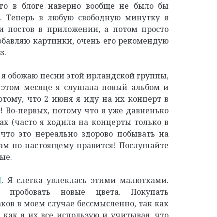
го в блоге наверно вообще не было бы
я. Теперь в любую свободную минутку я
и постов в приложении, а потом просто
обавляю картинки, очень его рекомендую
s.
я обожаю песни этой ирландской группы,
 этом месяце я слушала новый альбом и
тому, что 2 июня я иду на их концерт в
! Во-первых, потому что я уже давненько
х (часто я ходила на концерты только в
 что это нереально здорово побывать на
вам по-настоящему нравится! Послушайте
ые.
I
.
Я слегка увлеклась этими малютками.
пробовать новые цвета. Покупать
ов в моем случае бессмысленно, так как
, как я их все использую и учитывая, что