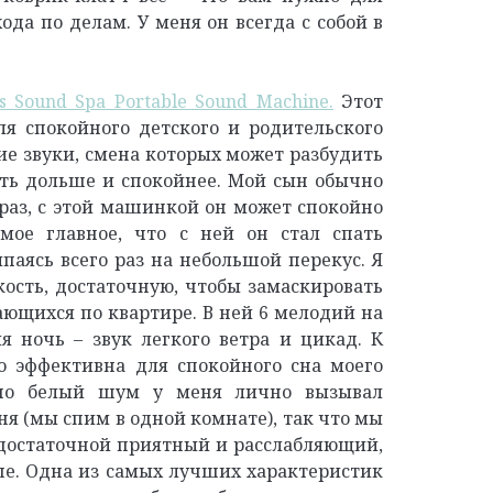
да по делам. У меня он всегда с собой в
 Sound Spa Portable Sound Machine.
Этот
я спокойного детского и родительского
ие звуки, смена которых может разбудить
ть дольше и спокойнее. Мой сын обычно
а раз, с этой машинкой он может спокойно
амое главное, что с ней он стал спать
паясь всего раз на небольшой перекус. Я
ость, достаточную, чтобы замаскировать
ающихся по квартире. В ней 6 мелодий на
я ночь – звук легкого ветра и цикад. К
о эффективна для спокойного сна моего
 но белый шум у меня лично вызывал
ня (мы спим в одной комнате), так что мы
 достаточной приятный и расслабляющий,
ше. Одна из самых лучших характеристик