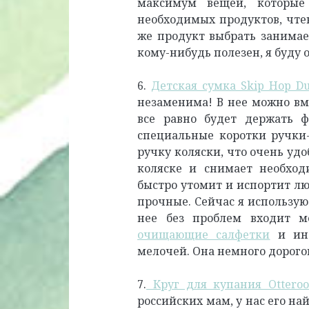
максимум вещей, которые
необходимых продуктов, чте
же продукт выбрать занимает
кому-нибудь полезен, я буду 
6.
Детская сумка Skip Hop Du
незаменима! В нее можно вм
все равно будет держать ф
специальные коротки ручки-
ручку коляски, что очень удо
коляске и снимает необход
быстро утомит и испортит лю
прочные. Сейчас я использую
нее без проблем входит 
очищающие салфетки
и ино
мелочей. Она немного дорогов
7.
Круг для купания Otteroo
российских мам, у нас его на