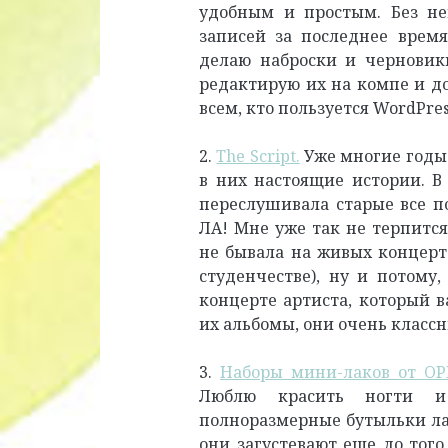
удобным и простым. Без не
записей за последнее врем
делаю наброски и черновик
редактирую их на компе и д
всем, кто пользуется WordPres
2.
The Script.
Уже многие годы 
в них настоящие истории. В
переслушивала старые все по
ЛА! Мне уже так не терпится
не бывала на живых концерта
студенчестве), ну и потому,
концерте артиста, который 
их альбомы, они очень классн
3.
Наборы мини-лаков от OP
Люблю красить ногти и 
полноразмерные бутыльки лак
они загустевают еще до того