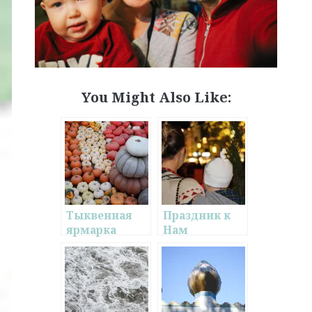
You Might Also Like:
Тыквенная
Праздник к
ярмарка
Нам
Приходит