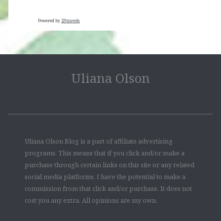
Powered by
29travels
Uliana Olson
Uliana Olson Blog is a part of affiliate advertising
programs. This means that if you click and/or make a
purchase through certain links on this site or any related
social media platforms, I have the potential to make a
commission from that click and/or purchase. It does not
cost you any extra. All opinions are my own.