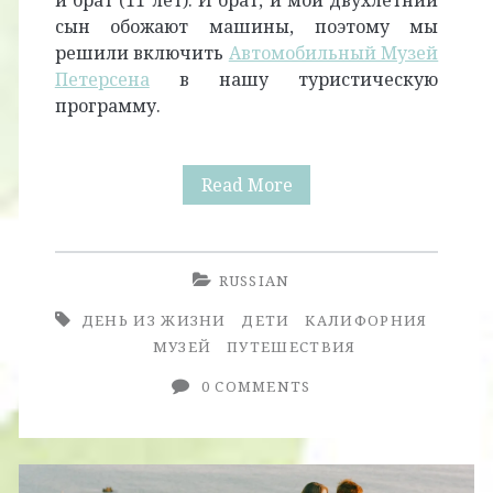
и брат (11 лет). И брат, и мой двухлетний
сын обожают машины, поэтому мы
решили включить
Автомобильный Музей
Петерсена
в нашу туристическую
программу.
Музей
Read More
Петерсена:
Любителям
RUSSIAN
Машин
ДЕНЬ ИЗ ЖИЗНИ
ДЕТИ
КАЛИФОРНИЯ
Посвящается
МУЗЕЙ
ПУТЕШЕСТВИЯ
0 COMMENTS