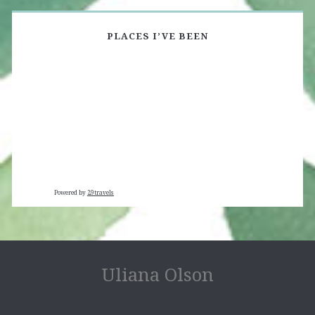
PLACES I’VE BEEN
Powered by
29travels
Uliana Olson