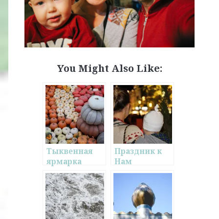
You Might Also Like:
Тыквенная
Праздник к
ярмарка
Нам
Приходит