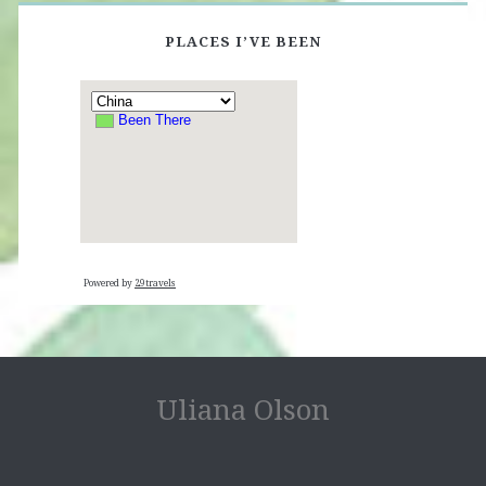
PLACES I’VE BEEN
Powered by
29travels
Uliana Olson