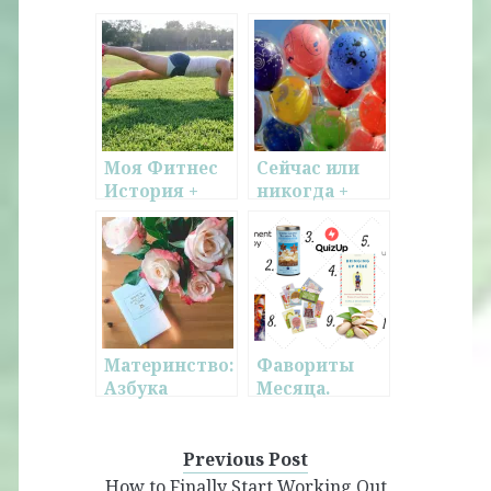
Моя Фитнес
Сейчас или
История +
никогда +
Обзор
Несколько
Программы
вещей,
Bikini Body
которые
Guide
стоит
помнить,
начиная что-
то новое
Материнство:
Фавориты
Азбука
Месяца.
Первого Года
Февраль.
Previous Post
How to Finally Start Working Out