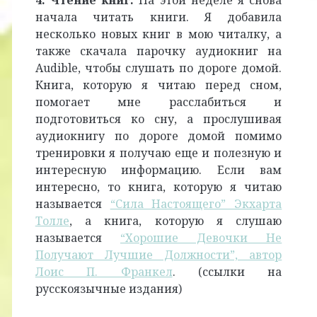
4. Чтение книг.
На этой неделе я снова
начала читать книги. Я добавила
несколько новых книг в мою читалку, а
также скачала парочку аудиокниг на
Audible, чтобы слушать по дороге домой.
Книга, которую я читаю перед сном,
помогает мне расслабиться и
подготовиться ко сну, а прослушивая
аудиокнигу по дороге домой помимо
тренировки я получаю еще и полезную и
интересную информацию. Если вам
интересно, то книга, которую я читаю
называется
“Сила Настоящего” Экхарта
Толле
, а книга, которую я слушаю
называется
“Хорошие Девочки Не
Получают Лучшие Должности”, автор
Лоис П. Франкел
. (ссылки на
русскоязычные издания)