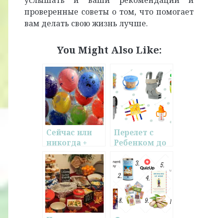
услышать и ваши рекомендации и
проверенные советы о том, что помогает
вам делать свою жизнь лучше.
You Might Also Like:
Сейчас или
Перелет с
никогда +
Ребенком до
Несколько
Двух Лет:
вещей,
Подготовка и
которые
Список
стоит
Вещей
помнить,
начиная что-
то новое