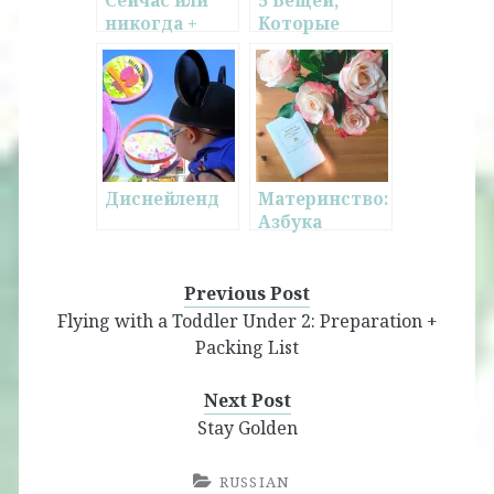
Сейчас или
5 Вещей,
никогда +
Которые
Несколько
Сделают
вещей,
Вашу Жизнь
которые
Лучше
стоит
помнить,
начиная что-
то новое
Диснейленд
Материнство:
Азбука
Первого Года
Previous Post
Flying with a Toddler Under 2: Preparation +
Packing List
Next Post
Stay Golden
RUSSIAN