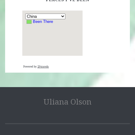
Powered by
29travels
Uliana Olson