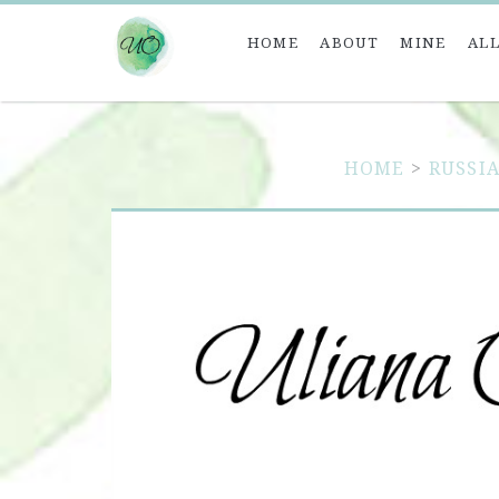
HOME
ABOUT
MINE
ALL
HOME
>
RUSSI