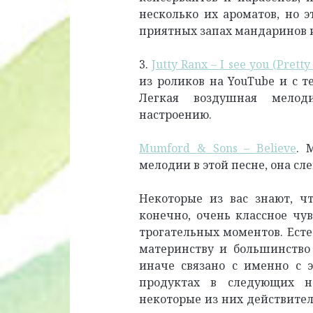
несколько их ароматов, но э
приятных запах мандаринов 
3.
Jutty Ranx – I see you (Prett
из роликов на YouTube и с т
Легкая воздушная мелод
настроению.
Mumford & Sons – Believe
. 
мелодии в этой песне, она сл
Некоторые из вас знают, чт
конечно, очень классное чу
трогательных моментов. Есте
материнству и большинство
иначе связано с именно с э
продуктах в следующих не
некоторые из них действител