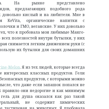
ета. На рынке представлено
ндов, предлагающих подобного рода
х довольно кислый и на любителя. Мне в
ся KeVita, органические напитки с
молочки и ГМО, веганские. У них довольно
тех, что я пробовала мои любимые Манго-
 всех полезностей внутри бутылки, у них
торая снимается легким движением руки (с
спользую их бутылки для своих домашних
rine-Melon
. Я из тех людей, которые всегда
е интересных классных продуктов. Гели
х безопасных продуктов, с которыми можно
ысле, что даже если запашок попался не
ак правило они недорогие и как минимум
 гель для душа оказался как раз такой
туральный, не содержит химических
не тестирован на животных. Я пробовала