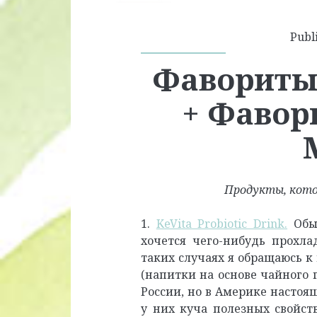
Publi
Фавориты 
+ Фавор
Продукты, кото
1.
KeVita Probiotic Drink
.
Обыч
хочется чего-нибудь прохл
таких случаях я обращаюсь к
(напитки на основе чайного 
России, но в Америке настоя
у них куча полезных свойс