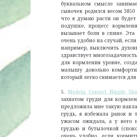
буквальном смысле занима
сыночек родился весом 3850 
что я думаю расти он будет 
подушке, процесс кормлен
вызывает боли в спине. Эта 
очень удобно на случай, если
например, выключить духовк
здравствует многозадачность
для кормления уровне, созд
малышу довольно комфортн
который легко снимается для 
5.
Medela Contact Nipple Shi
захватом груди для кормлен
предложила мне такую наклад
грудь, я избежала ранок и 
ужасом ожидала, а у него 
грудью и бутылочкой (споко
очень удобно, если кормит