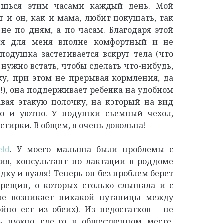
ешься этим часами каждый день. Мой
г и он,
как и мама,
любит покушать, так
не по дням, а по часам. Благодаря этой
ия для меня вполне комфортный и не
подушка застегивается вокруг тела (что
 нужно встать, чтобы сделать что-нибудь,
у, при этом не прерывая кормления, да
!), она поддерживает ребенка на удобном
авая этакую полочку, на который на вид
о и уютно. У подушки съемный чехол,
стирки. В общем, я очень довольна!
eld
. У моего малыша были проблемы с
ия, консультант по лактации в роддоме
ку и вуаля! Теперь он без проблем берет
трещин, о которых столько слышала и с
не возникает никакой путаницы между
йно ест из обеих). Из недостатков – не
ь нужно где-то в общественном месте,