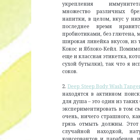
укрепления иммунит
множество различных бре
напитки, в целом, вкус у ни
последнее время нравит
пробиотиками, без глютена, 
широкая линейка вкусов, из 
Кокос и Яблоко-Кейл. Помимо
еще и классная этикетка, ко
сухой бутылки), так что я и
соков.
2.
Deep Steep Body Wash Tange
находятся в активном поиск
для душа – это один из таки
экспериментировать в том см
очень, ничего страшного, к
грязь отмыть должны. Этот
случайной находкой, на
консервантов и парабенов, 