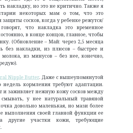
ть накладку, но это не критично. Также я
тарии некоторых мам о том, что это
 защиты сосков, когда у ребенке режутся/
говорят, что накладка это временное
остоянно, в конце концов, главное, чтобы
ку. (Обновление – Май: через 2,5 месяца
ь без накладки, из плюсов – быстрее и
молока, из минусов – без нее, конечно,
редую).
al Nipple Butter
. Даже с вышеупомянутой
о недель кормления требуют адаптации.
т и заживляет нежную кожу сосков между
смывать, у нее натуральный травяной
ночка довольно маленькая, но мази более
ле выполнения своей главной функции ее
а другие участки кожи, требующие
.