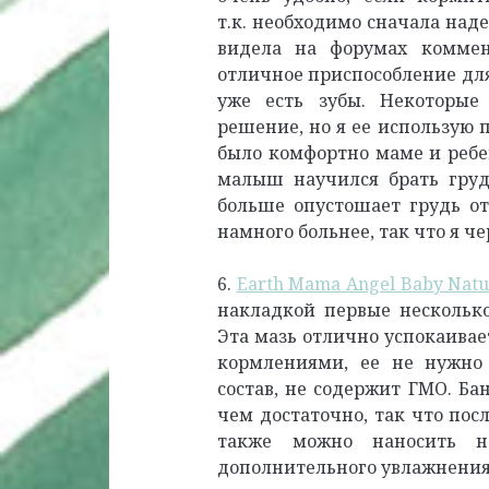
т.к. необходимо сначала наде
видела на форумах коммен
отличное приспособление для
уже есть зубы. Некоторые 
решение, но я ее использую п
было комфортно маме и ребен
малыш научился брать груд
больше опустошает грудь от 
намного больнее, так что я че
6.
Earth Mama Angel Baby Natur
накладкой первые нескольк
Эта мазь отлично успокаивае
кормлениями, ее не нужно 
состав, не содержит ГМО. Ба
чем достаточно, так что пос
также можно наносить н
дополнительного увлажнения