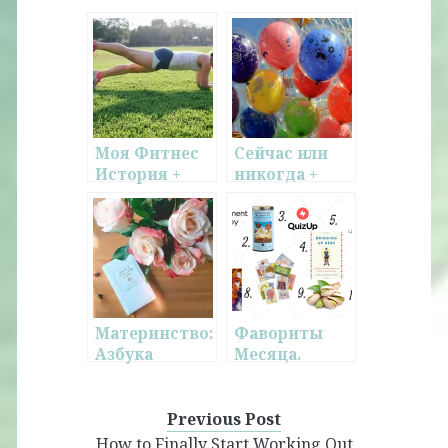
Моя Фитнес
Сейчас или
История +
никогда +
Обзор
Несколько
Программы
вещей,
Bikini Body
которые
Guide
стоит
помнить,
начиная что-
то новое
Материнство:
Фавориты
Азбука
Месяца.
Первого Года
Февраль.
Previous Post
How to Finally Start Working Out