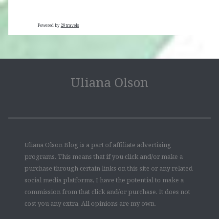
Powered by
29travels
Uliana Olson
Uliana Olson Blog is a part of affiliate advertising
programs. This means that if you click and/or make a
purchase through certain links on this site or any related
social media platforms, I have the potential to make a
commission from that click and/or purchase. It does not
cost you any extra. All opinions are my own.