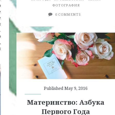
о
ФОТОГРАФИЯ
Big
е
0 COMMENTS
Bear
е
и
Lake,
.
CA
ю
,
и
Published May 9, 2016
Материнство: Азбука
Первого Года