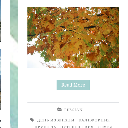
В
Read More
Поисках
Осени:
RUSSIAN
Поездка
о
ДЕНЬ ИЗ ЖИЗНИ
КАЛИФОРНИЯ
в
е
ПРИРОДА
ПУТЕШЕСТВИЯ
СЕМЬЯ