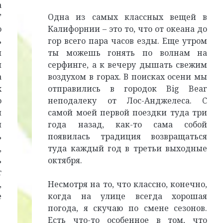
а
”
Одна из самых классных вещей в
ю
Калифорнии – это то, что от океана до
ь
гор всего пара часов езды. Еще утром
м
ты можешь гонять по волнам на
и
серфинге, а к вечеру дышать свежим
а
воздухом в горах. В поисках осени мы
х
отправились в городок Big Bear
о
неподалеку от Лос-Анджелеса. C
й
самой моей первой поездки туда три
й
года назад, как-то сама собой
ь
появилась традиция возвращаться
,
туда каждый год в третьи выходные
ь
октября.
т
,
Несмотря на то, что классно, конечно,
е
когда на улице всегда хорошая
погода, я скучаю по смене сезонов.
Есть что-то особенное в том, что