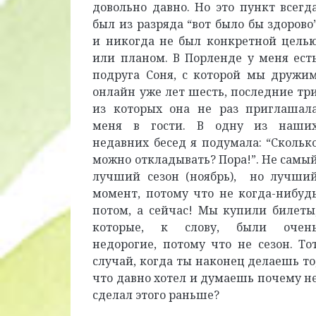
довольно давно. Но это пункт всегд
был из разряда “вот было бы здорово
и никогда не был конкретной цель
или планом. В Порленде у меня ест
подруга Соня, с которой мы дружи
онлайн уже лет шесть, последние тр
из которых она не раз приглашал
меня в гости. В одну из наши
недавних бесед я подумала: “Скольк
можно откладывать? Пора!”. Не самы
лучший сезон (ноябрь), но лучши
момент, потому что не когда-нибуд
потом, а сейчас! Мы купили билеты
которые, к слову, были очен
недорогие, потому что не сезон. То
случай, когда ты наконец делаешь то
что давно хотел и думаешь почему н
сделал этого раньше?