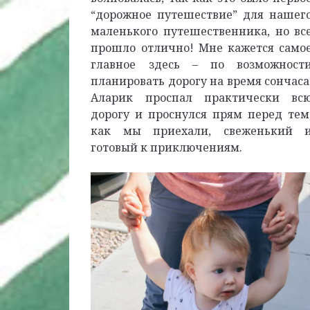
“дорожное путешествие” для нашег
маленького путешественника, но вс
прошло отлично! Мне кажется само
главное здесь – по возможност
планировать дорогу на время сончаса
Аларик проспал практически вс
дорогу и проснулся прям перед тем
как мы приехали, свеженький 
готовый к приключениям.