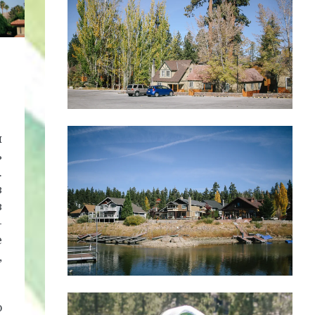
м
ь
.
в
в
-
е
,
.
о