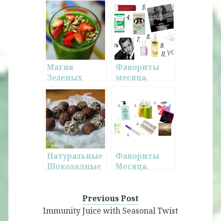
Магия
Фавориты
Зеленых
месяца.
Смузи
Январь 2015.
Натуральные
Фавориты
Шоколадные
Месяца.
Конфеты
Июль-Август.
Previous Post
Immunity Juice with Seasonal Twist