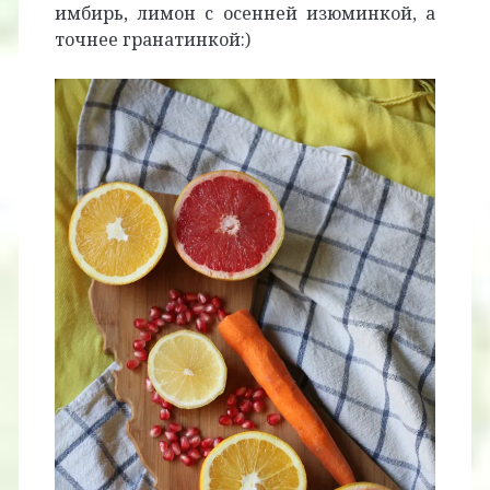
имбирь, лимон с осенней изюминкой, а
точнее гранатинкой:)