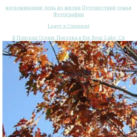
воспоминания
день из жизни
Путешествия
семья
Фотография
Leave a Comment
В Поисках Осени: Поездка в Big Bear Lake, CA