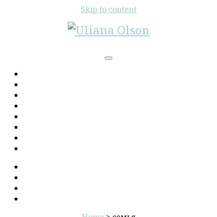
Skip to content
Uliana
Olson
Home
About
Mine
All Things LA
Travels
NomNomHome
Russian
Contact
Home
>
семья