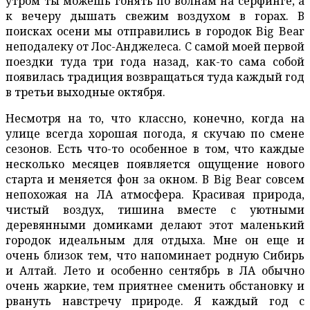
утром ты можешь гонять по волнам на серфинге, а
к вечеру дышать свежим воздухом в горах. В
поисках осени мы отправились в городок Big Bear
неподалеку от Лос-Анджелеса. C самой моей первой
поездки туда три года назад, как-то сама собой
появилась традиция возвращаться туда каждый год
в третьи выходные октября.
Несмотря на то, что классно, конечно, когда на
улице всегда хорошая погода, я скучаю по смене
сезонов. Есть что-то особенное в том, что каждые
несколько месяцев появляется ощущение нового
старта и меняется фон за окном. В Big Bear совсем
непохожая на ЛА атмосфера. Красивая природа,
чистый воздух, тишина вместе с уютными
деревянными домиками делают этот маленький
городок идеальным для отдыха. Мне он еще и
очень близок тем, что напоминает родную Сибирь
и Алтай. Лето и особенно сентябрь в ЛА обычно
очень жаркие, тем приятнее сменить обстановку и
рвануть навстречу природе. Я каждый год с