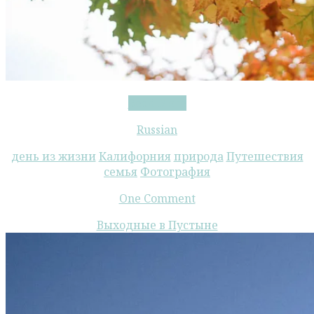
В
Read More
Поисках
Russian
Осени:
Поездка
день из жизни
Калифорния
природа
Путешествия
в
семья
Фотография
Big
Bear
One Comment
Lake,
Выходные в Пустыне
CA