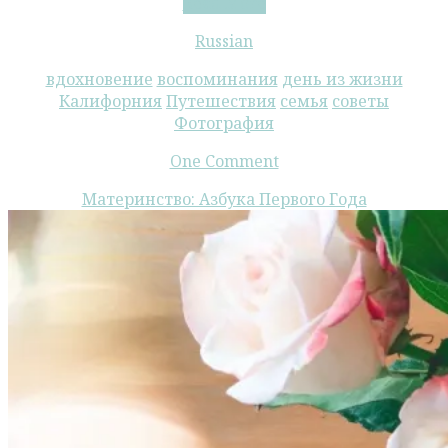
Выходные
Read More
в
Russian
Пустыне
вдохновение
воспоминания
день из жизни
Калифорния
Путешествия
семья
советы
Фотография
One Comment
Материнство: Азбука Первого Года