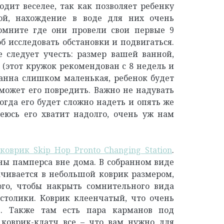
дит веселее, так как позволяет ребенку
ой, нахождение в воде для них очень
омните где они провели свои первые 9
об исследовать обстановки и подвигаться.
е следует учесть: размер вашей ванной,
а (этот кружок рекомендован с 8 недель и
 ванна слишком маленькая, ребенок будет
 может его повредить. Важно не надувать
тогда его будет сложно надеть и опять же
еюсь его хватит надолго, очень уж нам
оврик Skip Hop Pronto Changing Station
.
ны памперса вне дома. В собранном виде
ачивается в небольшой коврик размером,
ого, чтобы накрыть сомнительного вида
столики. Коврик клеенчатый, что очень
в. Также там есть пара карманов под
 коврик-клатч все – что вам нужно для