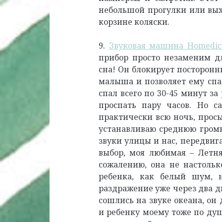
небольшой прогулки или выхо
корзине коляски.
9.
Звуковая машина Homedics
прибор просто незаменим дл
сна! Он блокирует посторонн
малыша и позволяет ему спа
спал всего по 30-45 минут з
проспать пару часов. Но с
практически всю ночь, просы
устанавливаю среднюю громк
звуки улицы и нас, передвиг
выбор, моя любимая – Летня
сожалению, она не настольк
ребенка, как белый шум,
раздражение уже через два д
сошлись на звуке океана, он
и ребенку моему тоже по ду