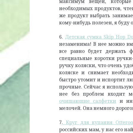
максимум вещей, которые
необходимых продуктов, чте
же продукт выбрать занимает
кому-нибудь полезен, я буду 
6.
Детская сумка Skip Hop Du
незаменима! В нее можно вм
все равно будет держать ф
специальные коротки ручки-
ручку коляски, что очень удо
коляске и снимает необход
быстро утомит и испортит лю
прочные. Сейчас я использую
нее без проблем входит 
очищающие салфетки
и ино
мелочей. Она немного дорогов
7.
Круг для купания Otteroo
российских мам, у нас его на