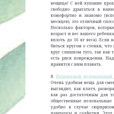
вещица! С ней купание прохо
свободно дрыгаться в ванн
комофортно и знакомо (всп
месяцев), это отличный спос
Несколько факторов, которы
возраст и вес вашего ребенк
вплоть до 16 кг веса). Если
биться кругом о стенки, что
круг слишком туго, так как 
есть риск повреждения. Над
нравится с ним плавать.
8.
Переносной пеленальный к
Очень удобная вещь для сме
выглядит, как клатч, развор
как раз достаточным для т
общественные пеленальные 
удобно в случае сюрпризо
памперсы и салфетки. Этот