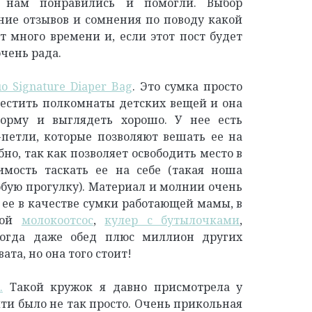
 нам понравились и помогли. Выбор
ние отзывов и сомнения по поводу какой
 много времени и, если этот пост будет
очень рада.
o Signature Diaper Bag
.
Это сумка просто
естить полкомнаты детских вещей и она
орму и выглядеть хорошо. У нее есть
петли, которые позволяют вешать ее на
бно, так как позволяет освободить место в
имость таскать ее на себе (такая ноша
бую прогулку). Материал и молнии очень
 ее в качестве сумки работающей мамы, в
мой
молокоотсос
,
кулер с бутылочками
,
гда даже обед плюс миллион других
ата, но она того стоит!
.
Такой кружок я давно присмотрела у
йти было не так просто. Очень прикольная