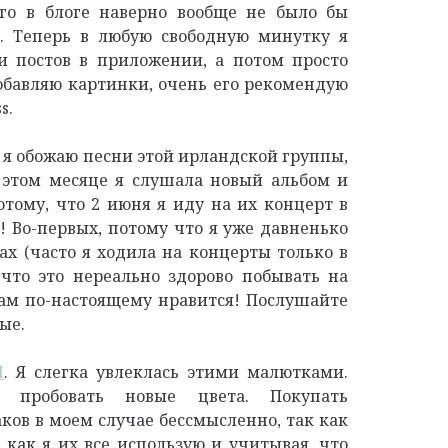
го в блоге наверно вообще не было бы
я. Теперь в любую свободную минутку я
и постов в приложении, а потом просто
обавляю картинки, очень его рекомендую
s.
я обожаю песни этой ирландской группы,
 этом месяце я слушала новый альбом и
тому, что 2 июня я иду на их концерт в
! Во-первых, потому что я уже давненько
х (часто я ходила на концерты только в
 что это нереально здорово побывать на
вам по-настоящему нравится! Послушайте
ые.
I
.
Я слегка увлеклась этими малютками.
пробовать новые цвета. Покупать
ов в моем случае бессмысленно, так как
, как я их все использую и учитывая, что