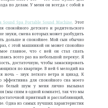
да по делам. У меня он всегда с собой в
 Sound Spa Portable Sound Machine.
Этот
я спокойного детского и родительского
ие звуки, смена которых может разбудить
ть дольше и спокойнее. Мой сын обычно
а раз, с этой машинкой он может спокойно
амое главное, что с ней он стал спать
паясь всего раз на небольшой перекус. Я
ость, достаточную, чтобы замаскировать
ающихся по квартире. В ней 6 мелодий на
я ночь – звук легкого ветра и цикад. К
о эффективна для спокойного сна моего
 но белый шум у меня лично вызывал
ня (мы спим в одной комнате), так что мы
 достаточной приятный и расслабляющий,
ше. Одна из самых лучших характеристик