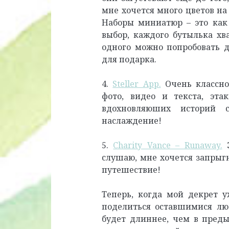
мне хочется много цветов на 
Наборы миниатюр – это как 
выбор, каждого бутылька хв
одного можно попробовать д
для подарка.
4.
Steller App.
Очень классно
фото, видео и текста, эта
вдохновляюших историй с
наслаждение!
5.
Charity Vance – Runaway.
Э
слушаю, мне хочется запрыг
путешествие!
Теперь, когда мой декрет 
поделиться оставшимися лю
будет длиннее, чем в преды