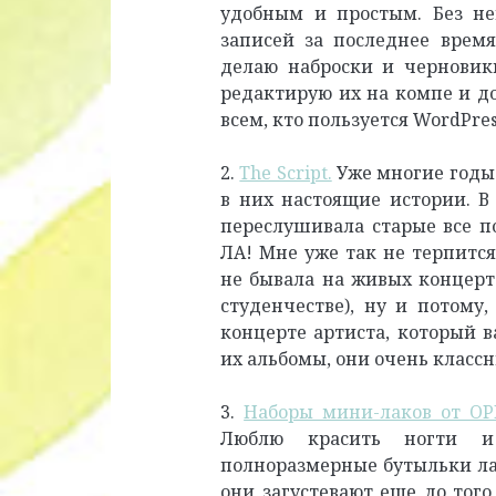
удобным и простым. Без не
записей за последнее врем
делаю наброски и черновик
редактирую их на компе и д
всем, кто пользуется WordPres
2.
The Script.
Уже многие годы 
в них настоящие истории. В
переслушивала старые все по
ЛА! Мне уже так не терпится
не бывала на живых концерта
студенчестве), ну и потому,
концерте артиста, который 
их альбомы, они очень классн
3.
Наборы мини-лаков от OP
Люблю красить ногти и 
полноразмерные бутыльки лак
они загустевают еще до того