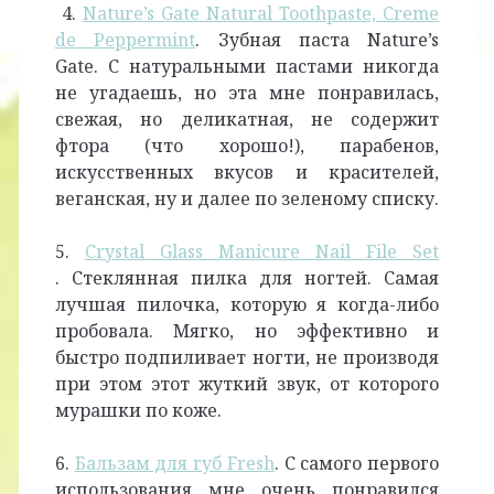
4.
Nature’s Gate Natural Toothpaste, Creme
de Peppermint
. Зубная паста Nature’s
Gate. С натуральными пастами никогда
не угадаешь, но эта мне понравилась,
свежая, но деликатная, не содержит
фтора (что хорошо!), парабенов,
искусственных вкусов и красителей,
веганская, ну и далее по зеленому списку.
5.
Crystal Glass Manicure Nail File Set
. Стеклянная пилка для ногтей. Самая
лучшая пилочка, которую я когда-либо
пробовала. Мягко, но эффективно и
быстро подпиливает ногти, не производя
при этом этот жуткий звук, от которого
мурашки по коже.
6.
Бальзам для губ Fresh
. С самого первого
использования мне очень понравился