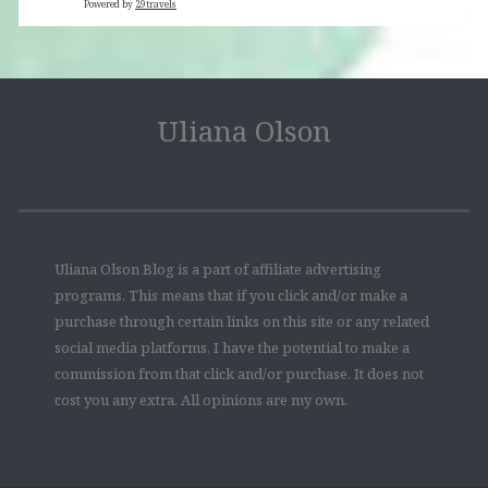
Powered by
29travels
Uliana Olson
Uliana Olson Blog is a part of affiliate advertising
programs. This means that if you click and/or make a
purchase through certain links on this site or any related
social media platforms, I have the potential to make a
commission from that click and/or purchase. It does not
cost you any extra. All opinions are my own.